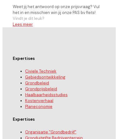
Weet jij het antwoord op onze prijsvraag? Vul
het in en misschien win jij onze PAS bv fiets!
Vindt je dit leuk?
Lees meer
Expertises
Civiele Techniek
Gebiedsontwikkeling
Grondbeleid
Grondprijsbeleid
Haalbaarheidsstudies
Kostenverhaal
Planeconomie
Expertises
Organisatie "Grondbedrijf"
Gronduitgifte Bedrijventerrein