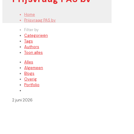
Home
Prijsvraag PAS bv
Filter by
Categorieën
Tags
Authors
Toon alles
Alles
Algemeen
Blogs
Overig
Portfolio
2 juni 2026